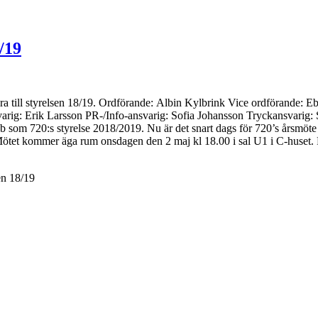
/19
minera till styrelsen 18/19. Ordförande: Albin Kylbrink Vice ordförand
varig: Erik Larsson PR-/Info-ansvarig: Sofia Johansson Tryckansvarig
bb som 720:s styrelse 2018/2019. Nu är det snart dags för 720’s årsmöte
Mötet kommer äga rum onsdagen den 2 maj kl 18.00 i sal U1 i C-huset. Fö
en 18/19