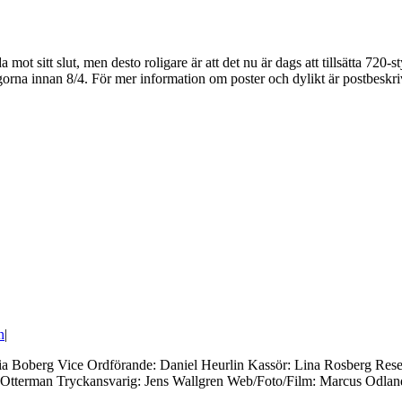
mot sitt slut, men desto roligare är att det nu är dags att tillsätta 720
orna innan 8/4. För mer information om poster och dylikt är postbeskrivn
n
|
Sofia Boberg Vice Ordförande: Daniel Heurlin Kassör: Lina Rosberg Res
erman Tryckansvarig: Jens Wallgren Web/Foto/Film: Marcus Odlander Vi