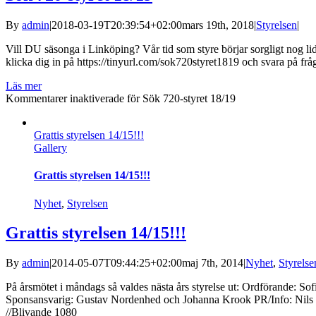
By
admin
|
2018-03-19T20:39:54+02:00
mars 19th, 2018
|
Styrelsen
|
Vill DU säsonga i Linköping? Vår tid som styre börjar sorgligt nog lida 
klicka dig in på https://tinyurl.com/sok720styret1819 och svara på fråg
Läs mer
Kommentarer inaktiverade
för Sök 720-styret 18/19
Grattis styrelsen 14/15!!!
Gallery
Grattis styrelsen 14/15!!!
Nyhet
,
Styrelsen
Grattis styrelsen 14/15!!!
By
admin
|
2014-05-07T09:44:25+02:00
maj 7th, 2014
|
Nyhet
,
Styrelse
På årsmötet i måndags så valdes nästa års styrelse ut: Ordförande: 
Sponsansvarig: Gustav Nordenhed och Johanna Krook PR/Info: Nils Ott
//Blivande 1080