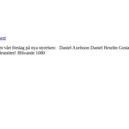
sen
|
örutom vårt förslag på nya styrelsen: Daniel Axelsson Daniel Heurlin G
rsmötet! /Blivande 1080