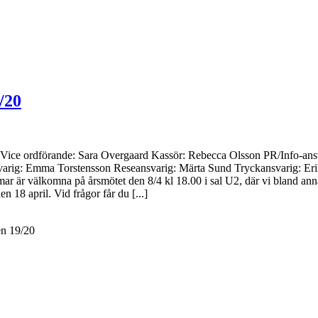
/20
in Vice ordförande: Sara Overgaard Kassör: Rebecca Olsson PR/Info-an
varig: Emma Torstensson Reseansvarig: Märta Sund Tryckansvarig: Erik 
 är välkomna på årsmötet den 8/4 kl 18.00 i sal U2, där vi bland annat 
n 18 april. Vid frågor får du [...]
en 19/20