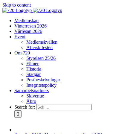
Skip to content
Medlemskap
Vinterresan 2026
Vårresan 2026
Event
Medlemskvällen
Afterskifesten
Om 720
Styrelsen 25/26
Filmer
Historia
Stadgar
Postbeskrivningar
Integritetspolicy
Samarbetspartners
Skivenue
Åbro
Search for: