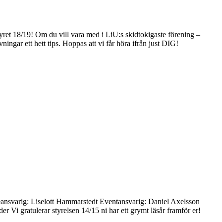
-styret 18/19! Om du vill vara med i LiU:s skidtokigaste förening –
ingar ett hett tips. Hoppas att vi får höra ifrån just DIG!
eansvarig: Liselott Hammarstedt Eventansvarig: Daniel Axelsson
 gratulerar styrelsen 14/15 ni har ett grymt läsår framför er!