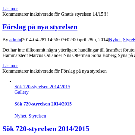
Läs mer
Kommentarer inaktiverade
för Grattis styrelsen 14/15!!!
Förslag på nya styrelsen
By
admin
|
2014-04-28T14:56:07+02:00
april 28th, 2014
|
Nyhet
,
Styrel
Det har inte tillkommit några ytterligare handlingar till årsmötet f
Hammarstedt Marcus Odlander Nils Otterman Sofia Boberg Syns på å
Läs mer
Kommentarer inaktiverade
för Förslag på nya styrelsen
Sök 720-styrelsen 2014/2015
Gallery
Sök 720-styrelsen 2014/2015
Nyhet
,
Styrelsen
Sök 720-styrelsen 2014/2015