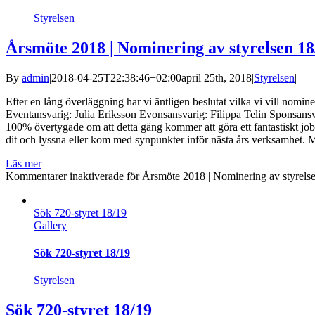
Styrelsen
Årsmöte 2018 | Nominering av styrelsen 18
By
admin
|
2018-04-25T22:38:46+02:00
april 25th, 2018
|
Styrelsen
|
Efter en lång överläggning har vi äntligen beslutat vilka vi vill no
Eventansvarig: Julia Eriksson Evonsansvarig: Filippa Telin Sponsans
100% övertygade om att detta gäng kommer att göra ett fantastiskt jo
dit och lyssna eller kom med synpunkter inför nästa års verksamhet. 
Läs mer
Kommentarer inaktiverade
för Årsmöte 2018 | Nominering av styrels
Sök 720-styret 18/19
Gallery
Sök 720-styret 18/19
Styrelsen
Sök 720-styret 18/19