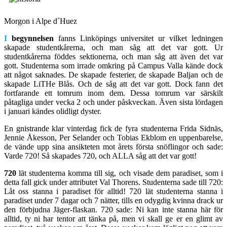
Morgon i Alpe d´Huez
I
begynnelsen
fanns Linköpings universitet ur vilket ledningen
skapade studentkårerna, och man såg att det var gott. Ur
studentkårerna föddes sektionerna, och man såg att även det var
gott. Studenterna som irrade omkring på Campus Valla kände dock
att något saknades. De skapade festerier, de skapade Baljan och de
skapade LiTHe Blås. Och de såg att det var gott. Dock fann det
fortfarande ett tomrum inom dem. Dessa tomrum var särskilt
påtagliga under vecka 2 och under påskveckan. Även sista lördagen
i januari kändes olidligt dyster.
En gnistrande klar vinterdag fick de fyra studenterna Frida Sidnäs,
Jennie Åkesson, Per Selander och Tobias Ekblom en uppenbarelse,
de vände upp sina ansikteten mot årets första snöflingor och sade:
Varde 720! Så skapades 720, och ALLA såg att det var gott!
720
lät studenterna komma till sig, och visade dem paradiset, som i
detta fall gick under attributet Val Thorens. Studenterna sade till 720:
Låt oss stanna i paradiset för alltid! 720 lät studenterna stanna i
paradiset under 7 dagar och 7 nätter, tills en odygdig kvinna drack ur
den förbjudna Jäger-flaskan. 720 sade: Ni kan inte stanna här för
alltid, ty ni har tentor att tänka på, men vi skall ge er en glimt av