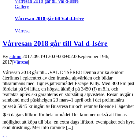
Vårresan 2018 går till Val d-Isère
Gallery
Vårresan 2018 går till Val d-Isère
Vårresa
Vårresan 2018 går till Val d-Isère
By
admin
|
2017-09-19T20:09:00+02:00
september 19th,
2017
|
Vårresa
|
Vårresan 2018 går till…VAL D’ISÈRE!! Denna anrika skidort
återfinns i epicentret av den franska alpvärlden och bildar
tillsammans med Tignes jätteområdet Escape Killy. Med 300 km pist
fördelat på 94 liftar, en högsta åkhöjd på 3450 (!) m.ö.h. och
tvättäkta après-ski garanteras en storståtlig alpvistelse. Resan avgår i
samband med påskhelgen 23 mars–1 april och i det preliminära
priset à 5945 kr ingår: ❄️ Bussresa tur och retur ❄️ Boende i lägenhet
❄️ 6 dagars liftkort för hela området Det kommer också att finnas
möjlighet att köpa till bl.a. en extra dags liftkort, eventpaket och hyra
skidutrustning. Mer info rörande [...]