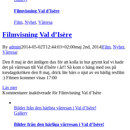
Filmvisning Val d’Isère
Film
,
Nyhet
,
Vårresa
Filmvisning Val d’Isère
By
admin
|
2014-05-02T12:44:03+02:00
maj 2nd, 2014
|
Film
,
Nyhet
,
Vårresa
|
Den 8 maj är det äntligen dax för att kolla in hur grymt kul vi hade
det på vårresan till Val d'Isère i år!! Så kom o häng med oss på
torsdagskröken den 8 maj, drick lite bärs o njut av en härlig resfilm
:) Filmen kommer visas 17:00
Läs mer
Kommentarer inaktiverade
för Filmvisning Val d’Isère
Bilder från den härliga vårresan i Val d’Isère!
Gallery
Bilder från den härliga vårresan i Val d’Isère!