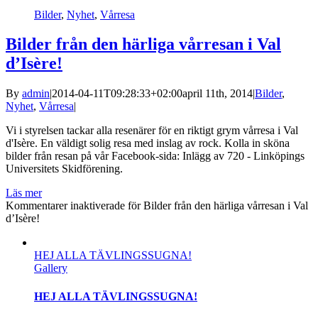
Bilder
,
Nyhet
,
Vårresa
Bilder från den härliga vårresan i Val
d’Isère!
By
admin
|
2014-04-11T09:28:33+02:00
april 11th, 2014
|
Bilder
,
Nyhet
,
Vårresa
|
Vi i styrelsen tackar alla resenärer för en riktigt grym vårresa i Val
d'Isère. En väldigt solig resa med inslag av rock. Kolla in sköna
bilder från resan på vår Facebook-sida: Inlägg av 720 - Linköpings
Universitets Skidförening.
Läs mer
Kommentarer inaktiverade
för Bilder från den härliga vårresan i Val
d’Isère!
HEJ ALLA TÄVLINGSSUGNA!
Gallery
HEJ ALLA TÄVLINGSSUGNA!