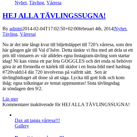
Nyhet
,
Tävling
,
Vårresa
HEJ ALLA TÄVLINGSSUGNA!
By
admin
|
2014-02-04T17:02:50+02:00
februari 4th, 2014
|
Nyhet
,
Tävling
,
Vårresa
|
Nu är det inte långt kvar till biljettsläppet till 720’s vårresa, som den
här gången går till Val d’Isère. Detta tänkte vi fira med att dela ut ett
pris till vinnaren av vår alldeles egna Instagram-tävling som startar
idag! Ni kan vinna ett par feta GOGGLES och det enda ni behöver
göra är att förmedla er kärlek till skidor i en Insta-bild med hashtag
#720valdi14 där 720 involveras på valfritt sätt. Sen är
tävlingbidraget all done så att säga. Lycka till gott folk och kom
ihåg: egna tolkningar av temat uppmuntras! Sista tävlingsdag
är söndagen den 9/2.
Läs mer
Kommentarer inaktiverade
för HEJ ALLA TÄVLINGSSUGNA!
Dax att tagga vårresa!!!
Gallery