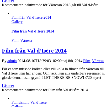
Läs mer
Kommentarer inaktiverade
för Vårresan 2018 går till Val d-Isère
Film från Val d’Isère 2014
Gallery
Film från Val d’Isère 2014
Film
,
Vårresa
Film från Val d’Isère 2014
By
admin
|
2014-08-10T18:39:03+02:00
maj 8th, 2014
|
Film
,
Vårresa
|
För er som missade kröken eller vill kolla in filmen från vårresan till
Val d'Isère igen här är den: Och tack igen alla underbara resenärer ni
gjorde denna resan grym!!! LET THERE BE SNOW! /720-styret
Läs mer
Kommentarer inaktiverade
för Film från Val d’Isère 2014
Filmvisning Val d’Isère
Gallery