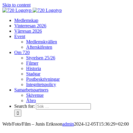
Skip to content
Medlemskap
Vinterresan 2026
Vårresan 2026
Event
Medlemskvällen
Afterskifesten
Om 720
Styrelsen 25/26
Filmer
Historia
Stadgar
Postbeskrivningar
Integritetspolicy
Samarbetspartners
Skivenue
Åbro
Search for:
Web/Foto/Film – Junis Eriksson
admin
2024-12-05T15:36:29+02:00