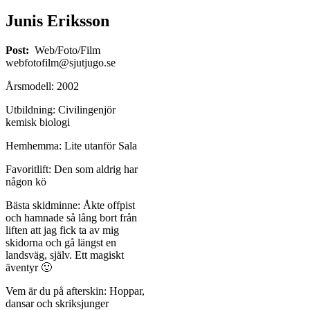
Junis Eriksson
Post:
Web/Foto/Film
webfotofilm@sjutjugo.se
Årsmodell: 2002
Utbildning: Civilingenjör
kemisk biologi
Hemhemma: Lite utanför Sala
Favoritlift: Den som aldrig har
någon kö
Bästa skidminne: Åkte offpist
och hamnade så lång bort från
liften att jag fick ta av mig
skidorna och gå längst en
landsväg, själv. Ett magiskt
äventyr 🙂
Vem är du på afterskin: Hoppar,
dansar och skriksjunger