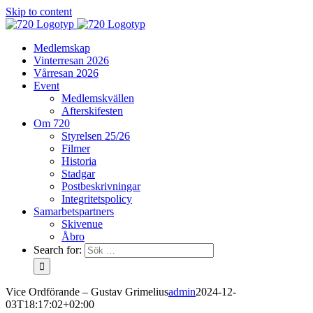
Skip to content
Medlemskap
Vinterresan 2026
Vårresan 2026
Event
Medlemskvällen
Afterskifesten
Om 720
Styrelsen 25/26
Filmer
Historia
Stadgar
Postbeskrivningar
Integritetspolicy
Samarbetspartners
Skivenue
Åbro
Search for:
Vice Ordförande – Gustav Grimelius
admin
2024-12-
03T18:17:02+02:00