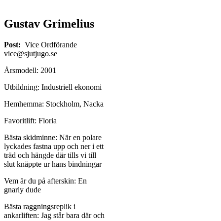
Gustav Grimelius
Post:
Vice Ordförande
vice@sjutjugo.se
Årsmodell: 2001
Utbildning: Industriell ekonomi
Hemhemma: Stockholm, Nacka
Favoritlift: Floria
Bästa skidminne: När en polare
lyckades fastna upp och ner i ett
träd och hängde där tills vi till
slut knäppte ur hans bindningar
Vem är du på afterskin: En
gnarly dude
Bästa raggningsreplik i
ankarliften: Jag står bara där och