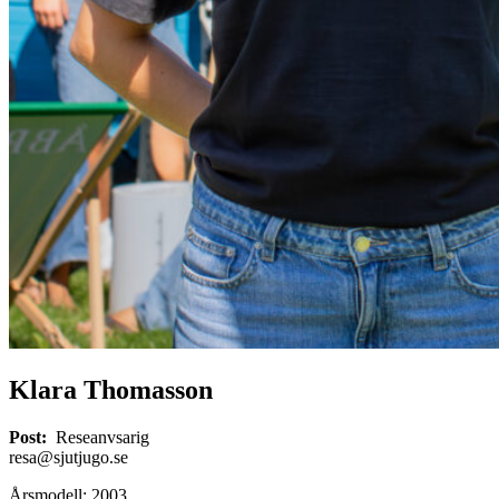
Klara Thomasson
Post:
Reseanvsarig
resa@sjutjugo.se
Årsmodell: 2003