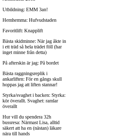
Utbildning: EMM 3an!
Hemhemma: Hufvudstaden
Favoritlift: Knapplift
Bästa skidminne: När jag åkte in
i ett träd så hela trädet föll (har
inget minne från detta)
På afterskin är jag: På bordet
Bästa raggningsreplik i
ankarliften: För en gångs skull
hoppas jag att liften stannar!
Styrka/svaghet i backen: Styrka:
kör överallt. Svaghet: ramlar
överallt
Hur vill du spendera 32h
bussresa: Närmast Lisa, alltid
säkert att ha en (nästan) läkare
nära till hands