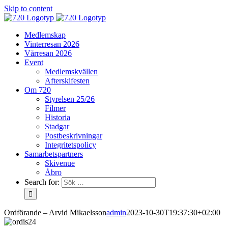
Skip to content
Medlemskap
Vinterresan 2026
Vårresan 2026
Event
Medlemskvällen
Afterskifesten
Om 720
Styrelsen 25/26
Filmer
Historia
Stadgar
Postbeskrivningar
Integritetspolicy
Samarbetspartners
Skivenue
Åbro
Search for:
Ordförande – Arvid Mikaelsson
admin
2023-10-30T19:37:30+02:00