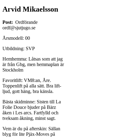
Arvid Mikaelsson
Post:
Ordförande
ordf@sjutjugo.se
Årsmodell: 00
Utbildning: SVP
Hemhemma: Låtsas som att jag
är från Gbg, men hemmaplan är
Stockholm
Favoritlift: VM8:an, Åre.
Toppenlift på alla sätt. Bra lift-
ljud, gott häng, bra känsla.
Bästa skidminne: Sisten till La
Folie Douce bjuder på Bärz
åken i Les arcs. Fartfylld och
tveksam åkning, minst sagt.
Vem är du på afterskin: Sällan
blyg för lite Pjäx-Moves på