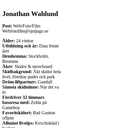
Jonathan Wahlund
Post:
Web/Foto/Film
Webfotofilm@sjutjugo.se
Ålder:
24 vintrar
Utbildning och år:
Data femte
året
Hemhemma:
Stockholm,
Bromma
Åker
: Skidor & snowboard
Skidbakgrund:
Åkt skidor hela
livet, föredrar puder och park
Dröm-liftpartner:
Gandalf
Sämsta skidminne:
När det va
tö
Fördriver 32 timmars
bussresa med:
Zelda på
Gameboy
Favoritskidort:
Bad Gastein
offpist
Allmänt livstips:
Kexchoklad i