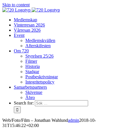
Skip to content
Medlemskap
Vinterresan 2026
Vårresan 2026
Event
Medlemskvällen
Afterskifesten
Om 720
Styrelsen 25/26
Filmer
Historia
Stadgar
Postbeskrivningar
Integritetspolicy
Samarbetspartners
Skivenue
Åbro
Search for:
Web/Foto/Film – Jonathan Wahlund
admin
2018-10-
31T15:46:22+02:00