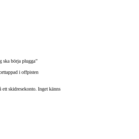
g ska börja plugga”
ttappad i offpisten
ett skidresekonto. Inget känns