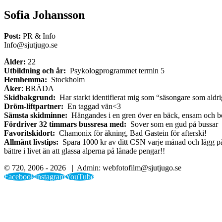
Sofia Johansson
Post:
PR & Info
Info@sjutjugo.se
Ålder:
22
Utbildning och år:
Psykologprogrammet termin 5
Hemhemma:
Stockholm
Åker
: BRÄDA
Skidbakgrund:
Har starkt identifierat mig som “säsongare som aldri
Dröm-liftpartner:
En taggad vän<3
Sämsta skidminne:
Hängandes i en gren över en bäck, ensam och bor
Fördriver 32 timmars bussresa med:
Sover som en gud på bussar
Favoritskidort:
Chamonix för åkning, Bad Gastein för afterski!
Allmänt livstips:
Spara 1000 kr av ditt CSN varje månad och lägg på 
bättre i livet än att glassa alperna på lånade pengar!!
© 720, 2006 -
2026 | Admin: webfotofilm@sjutjugo.se
Facebook
Instagram
YouTube