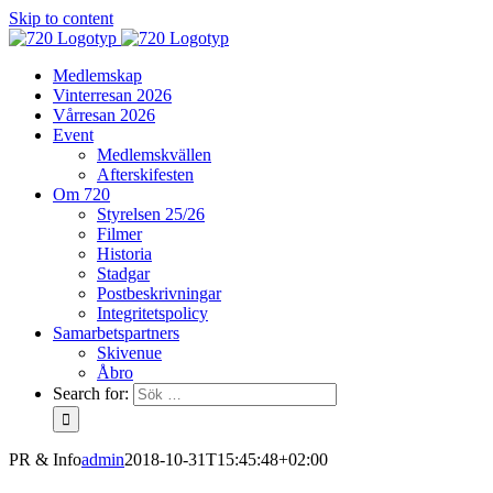
Skip to content
Medlemskap
Vinterresan 2026
Vårresan 2026
Event
Medlemskvällen
Afterskifesten
Om 720
Styrelsen 25/26
Filmer
Historia
Stadgar
Postbeskrivningar
Integritetspolicy
Samarbetspartners
Skivenue
Åbro
Search for:
PR & Info
admin
2018-10-31T15:45:48+02:00