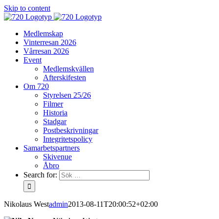
Skip to content
Medlemskap
Vinterresan 2026
Vårresan 2026
Event
Medlemskvällen
Afterskifesten
Om 720
Styrelsen 25/26
Filmer
Historia
Stadgar
Postbeskrivningar
Integritetspolicy
Samarbetspartners
Skivenue
Åbro
Search for:
Nikolaus West
admin
2013-08-11T20:00:52+02:00