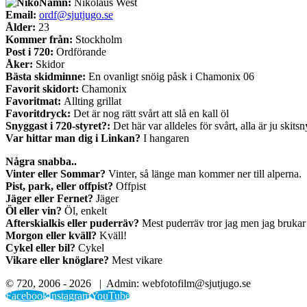
Namn:
Nikolaus West
Email:
ordf@sjutjugo.se
Ålder:
23
Kommer från:
Stockholm
Post i 720:
Ordförande
Åker:
Skidor
Bästa skidminne:
En ovanligt snöig påsk i Chamonix 06
Favorit skidort:
Chamonix
Favoritmat:
Allting grillat
Favoritdryck:
Det är nog rätt svårt att slå en kall öl
Snyggast i 720-styret?:
Det här var alldeles för svårt, alla är ju skits
Var hittar man dig i Linkan?
I hangaren
Några snabba..
Vinter eller Sommar?
Vinter, så länge man kommer ner till alperna.
Pist, park, eller offpist?
Offpist
Jäger eller Fernet?
Jäger
Öl eller vin?
Öl, enkelt
Afterskialkis eller puderräv?
Mest puderräv tror jag men jag brukar 
Morgon eller kväll?
Kväll!
Cykel eller bil?
Cykel
Vikare eller knöglare?
Mest vikare
© 720, 2006 -
2026 | Admin: webfotofilm@sjutjugo.se
Facebook
Instagram
YouTube