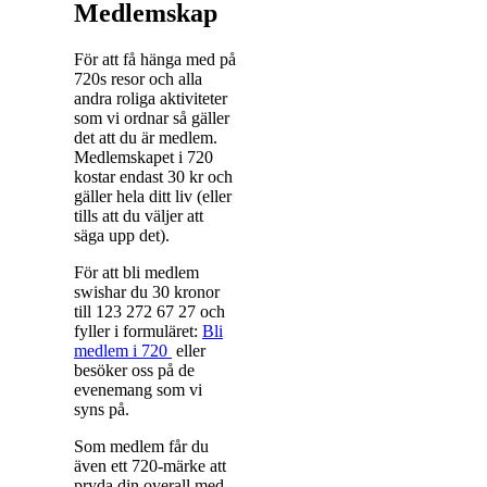
Medlemskap
För att få hänga med på
720s resor och alla
andra roliga aktiviteter
som vi ordnar så gäller
det att du är medlem.
Medlemskapet i 720
kostar endast 30 kr och
gäller hela ditt liv (eller
tills att du väljer att
säga upp det).
För att bli medlem
swishar du 30 kronor
till 123 272 67 27 och
fyller i formuläret:
Bli
medlem i 720
eller
besöker oss på de
evenemang som vi
syns på.
Som medlem får du
även ett 720-märke att
pryda din overall med,