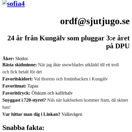
ordf@sjutjugo.se
24 år från Kungälv som pluggar 3:e året
på DPU
Åker:
Skidor.
Bästa skidminne:
När jag åkte snowblades utklädd till ett troll
och
fick betalt för det
Favoritskidort:
Val thorens och fontinbacken i Kungälv
Favoritmat:
Tapas
Favoritdryck:
Ölskum och kaffehalv
Snyggast i 720-styret?
Nils när kakburken kommer fram, då skiner
han!
Var hittar man dig i Linkan?
Vallavägen
Snabba fakta: