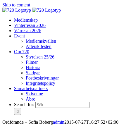
Skip to content
Medlemskap
Vinterresan 2026
Vårresan 2026
Event
Medlemskvällen
Afterskifesten
Om 720
Styrelsen 25/26
Filmer
Historia
Stadgar
Postbeskrivningar
Integritetspolicy
Samarbetspartners
Skivenue
Åbro
Search for:
Ordförande – Sofia Boberg
admin
2015-07-27T16:27:52+02:00