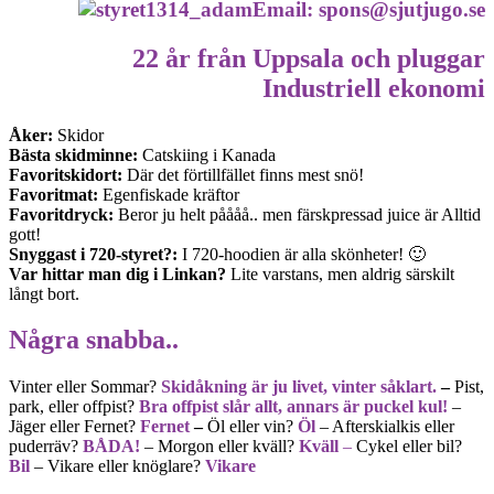
Email: spons@sjutjugo.se
22 år från Uppsala och pluggar
Industriell ekonomi
Åker:
Skidor
Bästa skidminne:
Catskiing i Kanada
Favoritskidort:
Där det förtillfället finns mest snö!
Favoritmat:
Egenfiskade kräftor
Favoritdryck:
Beror ju helt påååå.. men färskpressad juice är Alltid
gott!
Snyggast i 720-styret?:
I 720-hoodien är alla skönheter! 🙂
Var hittar man dig i Linkan?
Lite varstans, men aldrig särskilt
långt bort.
Några snabba..
Vinter eller Sommar?
Skidåkning är ju livet, vinter såklart.
–
Pist,
park, eller offpist?
Bra offpist slår allt, annars är puckel kul!
–
Jäger eller Fernet?
Fernet
–
Öl eller vin?
Öl
– Afterskialkis eller
puderräv?
BÅDA!
– Morgon eller kväll?
Kväll
–
Cykel eller bil?
Bil
– Vikare eller knöglare?
Vikare