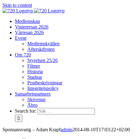
Skip to content
Medlemskap
Vinterresan 2026
Vårresan 2026
Event
Medlemskvällen
Afterskifesten
Om 720
Styrelsen 25/26
Filmer
Historia
Stadgar
Postbeskrivningar
Integritetspolicy
Samarbetspartners
Skivenue
Åbro
Search for:
Sponsansvarig – Adam Krapf
admin
2014-08-10T17:03:22+02:00