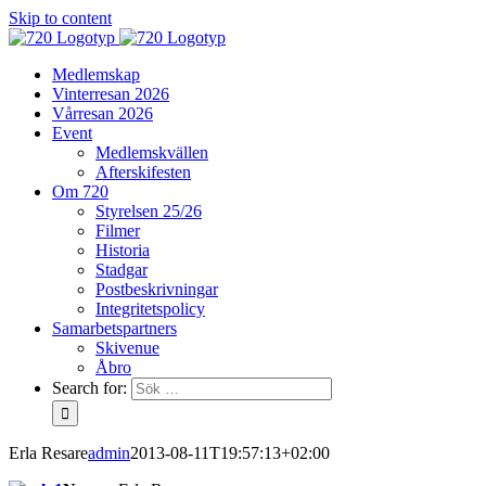
Skip to content
Medlemskap
Vinterresan 2026
Vårresan 2026
Event
Medlemskvällen
Afterskifesten
Om 720
Styrelsen 25/26
Filmer
Historia
Stadgar
Postbeskrivningar
Integritetspolicy
Samarbetspartners
Skivenue
Åbro
Search for:
Erla Resare
admin
2013-08-11T19:57:13+02:00