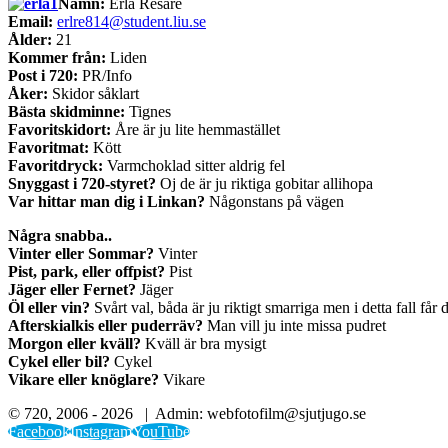
Namn:
Erla Resare
Email:
erlre814@student.liu.se
Ålder:
21
Kommer från:
Liden
Post i 720:
PR/Info
Åker:
Skidor såklart
Bästa skidminne:
Tignes
Favoritskidort:
Åre är ju lite hemmastället
Favoritmat:
Kött
Favoritdryck:
Varmchoklad sitter aldrig fel
Snyggast i 720-styret?
Oj de är ju riktiga gobitar allihopa
Var hittar man dig i Linkan?
Någonstans på vägen
Några snabba..
Vinter eller Sommar?
Vinter
Pist, park, eller offpist?
Pist
Jäger eller Fernet?
Jäger
Öl eller vin?
Svårt val, båda är ju riktigt smarriga men i detta fall får d
Afterskialkis eller puderräv?
Man vill ju inte missa pudret
Morgon eller kväll?
Kväll är bra mysigt
Cykel eller bil?
Cykel
Vikare eller knöglare?
Vikare
© 720, 2006 -
2026 | Admin: webfotofilm@sjutjugo.se
Facebook
Instagram
YouTube