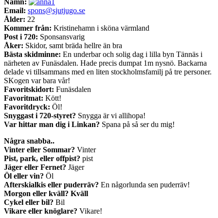
Namn:
Email:
spons@sjutjugo.se
Ålder:
22
Kommer från:
Kristinehamn i sköna värmland
Post i 720:
Sponsansvarig
Åker:
Skidor, samt bräda hellre än bra
Bästa skidminne:
En underbar och solig dag i lilla byn Tännäs i
närheten av Funäsdalen. Hade precis dumpat 1m nysnö. Backarna
delade vi tillsammans med en liten stockholmsfamilj på tre personer.
SKogen var bara vår!
Favoritskidort:
Funäsdalen
Favoritmat:
Kött!
Favoritdryck:
Öl!
Snyggast i 720-styret?
Snygga är vi allihopa!
Var hittar man dig i Linkan?
Spana på så ser du mig!
Några snabba..
Vinter eller Sommar?
Vinter
Pist, park, eller offpist?
pist
Jäger eller Fernet?
Jäger
Öl eller vin?
Öl
Afterskialkis eller puderräv?
En någorlunda sen puderräv!
Morgon eller kväll? Kväll
Cykel eller bil?
Bil
Vikare eller knöglare?
Vikare!