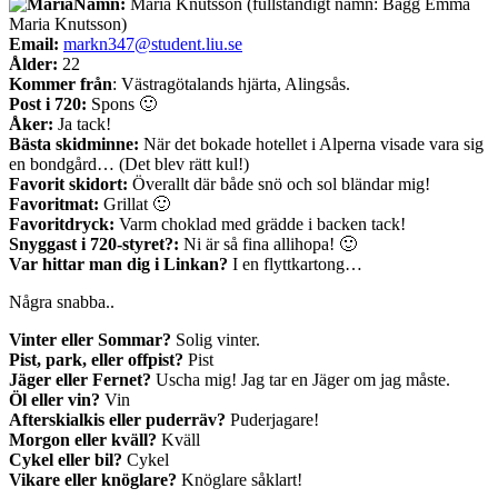
Namn:
Maria Knutsson (fullständigt namn: Bagg Emma
Maria Knutsson)
Email:
markn347@student.liu.se
Ålder:
22
Kommer från
: Västragötalands hjärta, Alingsås.
Post i 720:
Spons 🙂
Åker:
Ja tack!
Bästa skidminne:
När det bokade hotellet i Alperna visade vara sig
en bondgård… (Det blev rätt kul!)
Favorit skidort:
Överallt där både snö och sol bländar mig!
Favoritmat:
Grillat 🙂
Favoritdryck:
Varm choklad med grädde i backen tack!
Snyggast i 720-styret?:
Ni är så fina allihopa! 🙂
Var hittar man dig i Linkan?
I en flyttkartong…
Några snabba..
Vinter eller Sommar?
Solig vinter.
Pist, park, eller offpist?
Pist
Jäger eller Fernet?
Uscha mig! Jag tar en Jäger om jag måste.
Öl eller vin?
Vin
Afterskialkis eller puderräv?
Puderjagare!
Morgon eller kväll?
Kväll
Cykel eller bil?
Cykel
Vikare eller knöglare?
Knöglare såklart!