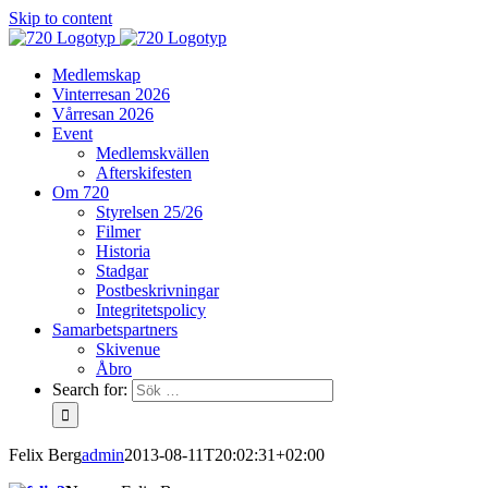
Skip to content
Medlemskap
Vinterresan 2026
Vårresan 2026
Event
Medlemskvällen
Afterskifesten
Om 720
Styrelsen 25/26
Filmer
Historia
Stadgar
Postbeskrivningar
Integritetspolicy
Samarbetspartners
Skivenue
Åbro
Search for:
Felix Berg
admin
2013-08-11T20:02:31+02:00