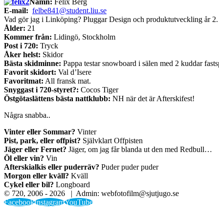
Namn:
Felix Berg
E-mail:
felbe841@student.liu.se
Vad gör jag i Linköping? Pluggar Design och produktutveckling år 2.
Ålder:
21
Kommer från:
Lidingö, Stockholm
Post i 720:
Tryck
Åker helst:
Skidor
Bästa skidminne:
Pappa testar snowboard i sälen med 2 kuddar fas
Favorit skidort:
Val d’Isere
Favoritmat:
All fransk mat.
Snyggast i 720-styret?:
Cocos Tiger
Östgötaslättens bästa nattklubb:
NH när det är Afterskifest!
Några snabba..
Vinter eller Sommar?
Vinter
Pist, park, eller offpist?
Självklart Offpisten
Jäger eller Fernet?
Jäger, om jag får blanda ut den med Redbull…
Öl eller vin?
Vin
Afterskialkis eller puderräv?
Puder puder puder
Morgon eller kväll?
Kväll
Cykel eller bil?
Longboard
© 720, 2006 -
2026 | Admin: webfotofilm@sjutjugo.se
Facebook
Instagram
YouTube