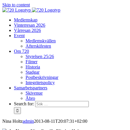
Skip to content
Medlemskap
Vinterresan 2026
Vårresan 2026
Event
Medlemskvällen
Afterskifesten
Om 720
Styrelsen 25/26
Filmer
Historia
Stadgar
Postbeskrivningar
Integritetspolicy
Samarbetspartners
Skivenue
Åbro
Search for:
Nina Holtz
admin
2013-08-11T20:07:31+02:00