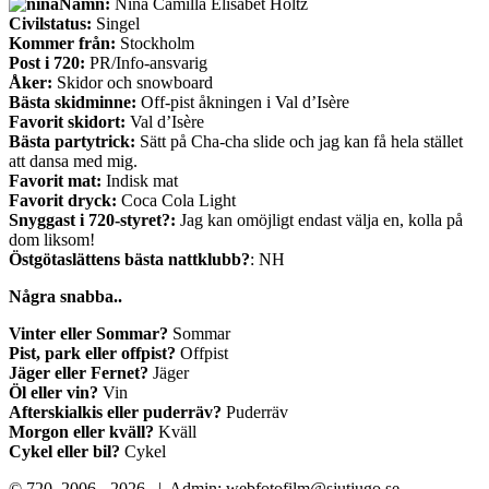
Namn:
Nina Camilla Elisabet Holtz
Civilstatus:
Singel
Kommer från:
Stockholm
Post i 720:
PR/Info-ansvarig
Åker:
Skidor och snowboard
Bästa skidminne:
Off-pist åkningen i Val d’Isère
Favorit skidort:
Val d’Isère
Bästa partytrick:
Sätt på Cha-cha slide och jag kan få hela stället
att dansa med mig.
Favorit mat:
Indisk mat
Favorit dryck:
Coca Cola Light
Snyggast i 720-styret?:
Jag kan omöjligt endast välja en, kolla på
dom liksom!
Östgötaslättens bästa nattklubb?
: NH
Några snabba..
Vinter eller Sommar?
Sommar
Pist, park eller offpist?
Offpist
Jäger eller Fernet?
Jäger
Öl eller vin?
Vin
Afterskialkis eller puderräv?
Puderräv
Morgon eller kväll?
Kväll
Cykel eller bil?
Cykel
© 720, 2006 -
2026 | Admin: webfotofilm@sjutjugo.se