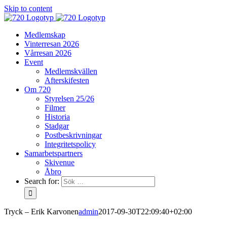
Skip to content
Medlemskap
Vinterresan 2026
Vårresan 2026
Event
Medlemskvällen
Afterskifesten
Om 720
Styrelsen 25/26
Filmer
Historia
Stadgar
Postbeskrivningar
Integritetspolicy
Samarbetspartners
Skivenue
Åbro
Search for:
Tryck – Erik Karvonen
admin
2017-09-30T22:09:40+02:00