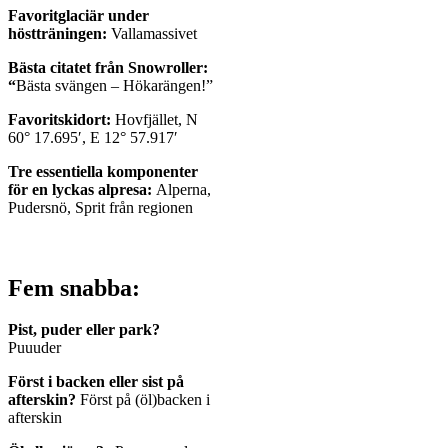
Favoritglaciär under
höstträningen:
Vallamassivet
Bästa citatet från Snowroller:
“
Bästa svängen – Hökarängen!”
Favoritskidort:
Hovfjället,
N
60° 17.695′, E 12° 57.917′
Tre essentiella komponenter
för en lyckas alpresa:
Alperna,
Pudersnö, Sprit från regionen
Fem snabba:
Pist, puder eller park?
Puuuder
Först i backen eller sist på
afterskin?
Först på (öl)backen i
afterskin