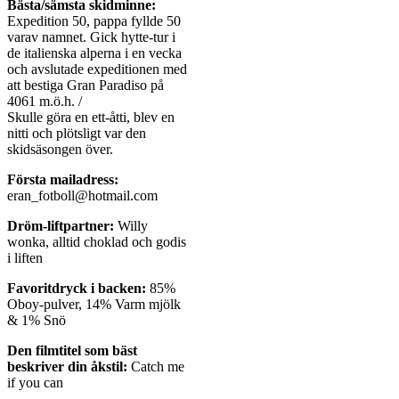
Bästa/sämsta skidminne:
Expedition 50, pappa fyllde 50
varav namnet. Gick hytte-tur i
de italienska alperna i en vecka
och avslutade expeditionen med
att bestiga Gran Paradiso på
4061 m.ö.h. /
Skulle göra en ett-åtti, blev en
nitti och plötsligt var den
skidsäsongen över.
Första mailadress:
eran_fotboll@hotmail.com
Dröm-liftpartner:
Willy
wonka, alltid choklad och godis
i liften
Favoritdryck i backen:
85%
Oboy-pulver, 14% Varm mjölk
& 1% Snö
Den filmtitel som bäst
beskriver din åkstil:
Catch me
if you can