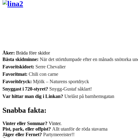
Åker:
Bräda före skidor
Bästa skidminne:
När det störtdumpade efter en månads snötorka und
Favoritskidort:
Serre Chevalier
Favoritmat:
Chili con carne
Favoritdryck:
Mjölk – Naturens sportdryck
Snyggast i 720-styret?
Snygg-Gustaf
såklart!
Var hittar man dig i Linkan?
Utelåst på barnhemsgatan
Snabba fakta:
Vinter eller Sommar?
Vinter.
Pist, park, eller offpist?
Allt utanför de röda stavarna
Jäger eller Fernet?
Partymeeeister!!