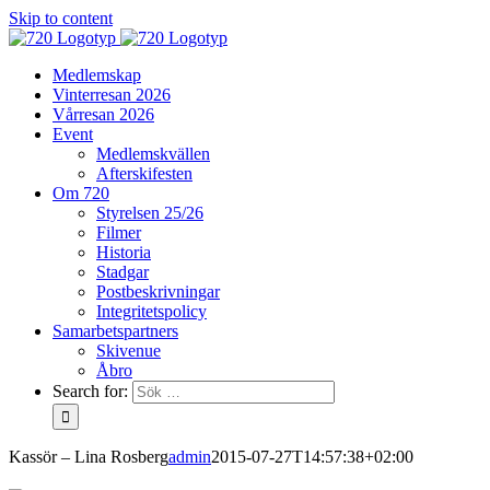
Skip to content
Medlemskap
Vinterresan 2026
Vårresan 2026
Event
Medlemskvällen
Afterskifesten
Om 720
Styrelsen 25/26
Filmer
Historia
Stadgar
Postbeskrivningar
Integritetspolicy
Samarbetspartners
Skivenue
Åbro
Search for:
Kassör – Lina Rosberg
admin
2015-07-27T14:57:38+02:00