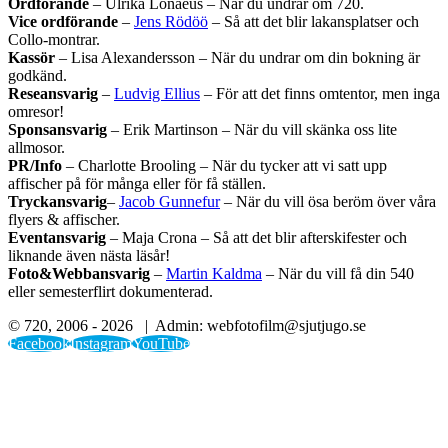
Ordförande
– Ulrika Lonaeus – När du undrar om 720.
Vice ordförande
–
Jens Rödöö
– Så att det blir lakansplatser och
Collo-montrar.
Kassör
– Lisa Alexandersson – När du undrar om din bokning är
godkänd.
Reseansvarig
–
Ludvig Ellius
– För att det finns omtentor, men inga
omresor!
Sponsansvarig
– Erik Martinson – När du vill skänka oss lite
allmosor.
PR/Info
– Charlotte Brooling – När du tycker att vi satt upp
affischer på för många eller för få ställen.
Tryckansvarig
–
Jacob Gunnefur
– När du vill ösa beröm över våra
flyers & affischer.
Eventansvarig
– Maja Crona – Så att det blir afterskifester och
liknande även nästa läsår!
Foto&Webbansvarig
–
Martin Kaldma
– När du vill få din 540
eller semesterflirt dokumenterad.
© 720, 2006 -
2026 | Admin: webfotofilm@sjutjugo.se
Facebook
Instagram
YouTube